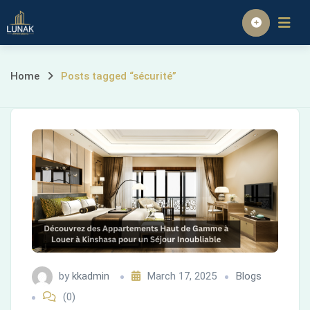
Skip
to
Homepage
content
Posts
Home
Posts tagged “sécurité”
tagged
“sécurité”
by
kkadmin
March 17, 2025
Blogs
(0)