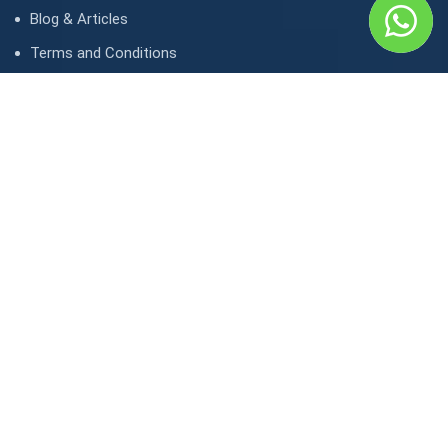
Blog & Articles
Terms and Conditions
Privacy Policy
Contact Us
Contact
1, avenue Kasongo/ Gombe IGF, Kinshasa. République
démocratique du Congo
contact@lunaktravel.com
+243 818722496
,
+243 997198216