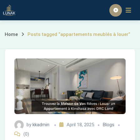
Skip
to
Homepage
content
Posts
Home
Posts tagged “appartements meublés à louer”
tagged
“appartements
meublés
à
louer”
by
kkadmin
April 18, 2025
Blogs
(0)