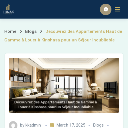
Skip
to
Homepage
content
Découvrez
Home
Blogs
Découvrez des Appartements Haut de
Gamme à Louer à Kinshasa pour un Séjour Inoubliable
des
Appartements
Haut
de
Gamme
à
Louer
by
kkadmin
March 17, 2025
Blogs