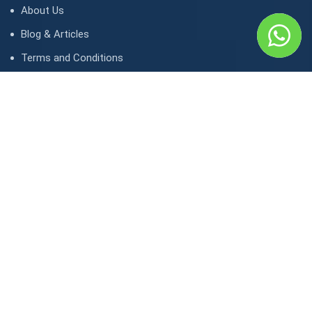
About Us
Blog & Articles
Terms and Conditions
Privacy Policy
Contact Us
Contact
1, avenue Kasongo/ Gombe IGF, Kinshasa. République
démocratique du Congo
contact@lunaktravel.com
+243 818722496
,
+243 997198216