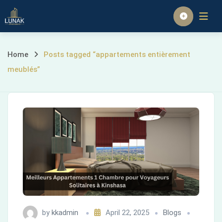
Skip
to
Homepage
content
Posts
Home
Posts tagged “appartements entièrement
meublés”
tagged
“appartements
entièrement
meublés”
by
kkadmin
April 22, 2025
Blogs