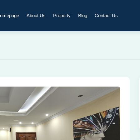
omepage
About Us
Property
Blog
Contact Us