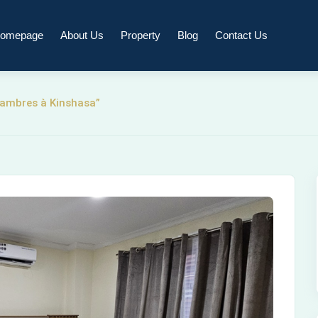
omepage
About Us
Property
Blog
Contact Us
hambres à Kinshasa”