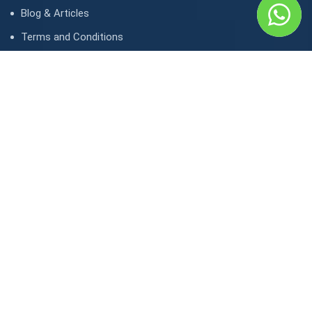
Blog & Articles
Terms and Conditions
Privacy Policy
Contact Us
Contact
1, avenue Kasongo/ Gombe IGF, Kinshasa. République
démocratique du Congo
contact@lunaktravel.com
+243 818722496
,
+243 997198216