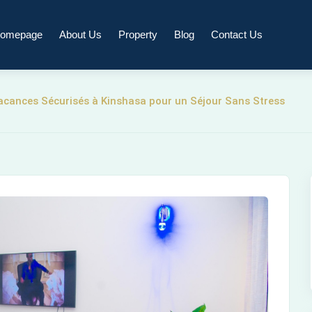
omepage
About Us
Property
Blog
Contact Us
acances Sécurisés à Kinshasa pour un Séjour Sans Stress