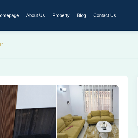
omepage
About Us
Property
Blog
Contact Us
t”