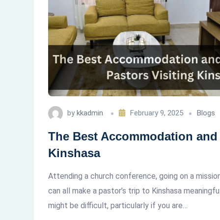
by
kkadmin
February 9, 2025
Blogs
The Best Accommodation and T
Kinshasa
Attending a church conference, going on a mission, o
can all make a pastor’s trip to Kinshasa meaningful
might be difficult, particularly if you are…