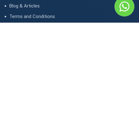
Blog & Articles
Terms and Conditions
Privacy Policy
Contact Us
Contact
1, avenue Kasongo/ Gombe IGF, Kinshasa. République
démocratique du Congo
contact@lunaktravel.com
+243 818722496
,
+243 997198216